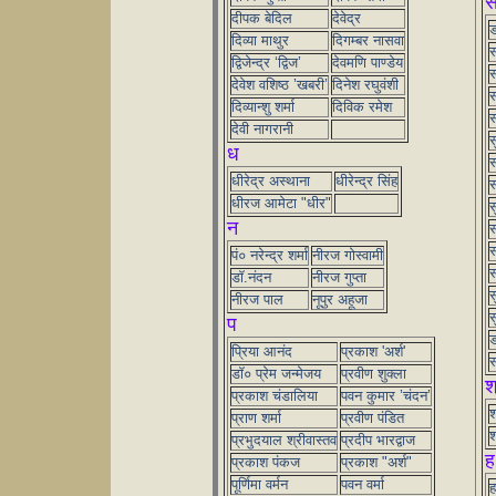
दीपक बेदिल
देवेद्र
ड
दिव्या माथुर
दिगम्बर नासवा
स
द्विजेन्द्र ‘द्विज’
देवमणि पाण्डेय
स
देवेश वशिष्ठ ’खबरी’
दिनेश रघुवंशी
स
दिव्यान्शु शर्मा
दिविक रमेश
देवी नागरानी
स
ध
स
धीरेद्र अस्थाना
धीरेन्द्र सिंह
स
धीरज आमेटा "धीर"
स
न
स
स
पं० नरेन्द्र शर्मा
नीरज गोस्वामी
स
डॉ.नंदन
नीरज गुप्ता
स
नीरज पाल
नूपुर अहूजा
स
प
ड
प्रिया आनंद
प्रकाश 'अर्श'
स
डॉ० प्रेम जन्मेजय
प्रवीण शुक्ला
श
प्रकाश चंडालिया
पवन कुमार ’चंदन’
श
प्राण शर्मा
प्रवीण पंडित
श
प्रभुदयाल श्रीवास्तव
प्रदीप भारद्वाज
ह
प्रकाश पंकज
प्रकाश "अर्श"
पूर्णिमा वर्मन
पवन वर्मा
ह