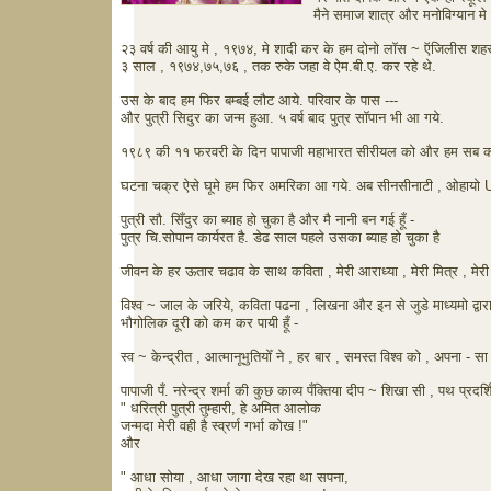
मैने समाज शात्र और मनोविग्यान मे 
२३ वर्ष की आयु मे , १९७४, मे शादी कर के हम दोनो लॉस ~ ऍजिलीस शहर मे
३ साल , १९७४,७५,७६ , तक रुके जहा वे ऐम.बी.ए. कर रहे थे.
उस के बाद हम फिर बम्बई लौट आये. परिवार के पास ---
और पुत्री सिदुर का जन्म हुआ. ५ वर्ष बाद पुत्र सॉपान भी आ गये.
१९८९ की ११ फरवरी के दिन पापाजी महाभारत सीरीयल को और हम सब क
घटना चक्र ऐसे घूमे हम फिर अमरिका आ गये. अब सीनसीनाटी , ओहायो U.S
पुत्री सौ. सिँदुर का ब्याह हो चुका है और मै नानी बन गई हूँ -
पुत्र चि.सोपान कार्यरत है. डेढ साल पहले उसका ब्याह हो चुका है
जीवन के हर ऊतार चढाव के साथ कविता , मेरी आराध्या , मेरी मित्र , मेरी ह
विश्व ~ जाल के जरिये, कविता पढना , लिखना और इन से जुडे माध्यमो द्
भौगोलिक दूरी को कम कर पायी हूँ -
स्व ~ केन्द्रीत , आत्मानूभुतियोँ ने , हर बार , समस्त विश्व को , अपना - सा 
पापाजी पँ. नरेन्द्र शर्मा की कुछ काव्य पँक्तिया दीप ~ शिखा सी , पथ प्रदर
" धरित्री पुत्री तुम्हारी, हे अमित आलोक
जन्मदा मेरी वही है स्व्रर्ण गर्भा कोख !"
और
" आधा सोया , आधा जागा देख रहा था सपना,