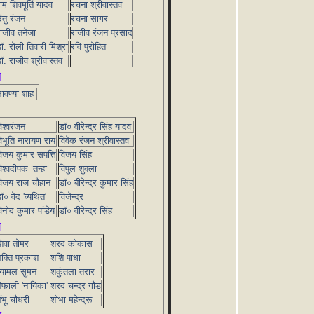
ाम शिवमूर्ति यादव
रचना श्रीवास्तव
ितु रंजन
रचना सागर
ाजीव तनेजा
राजीव रंजन प्रसाद
ॉ. रोली तिवारी मिश्रा
रवि पुरोहित
ॉ. राजीव श्रीवास्तव
ल
ावण्या शाह
िश्वरंजन
डॉ० वीरेन्द्र सिंह यादव
िभूति नारायण राय
विवेक रंजन श्रीवास्तव
िजय कुमार सपत्ति
विजय सिंह
िश्वदीपक ’तन्हा’
विपुल शुक्ला
िजय राज चौहान
डॉ० बीरेन्द्र कुमार सिंह
ॉ० वेद 'व्यथित'
विजेन्द्र
िनोद कुमार पांडेय
डॉ० वीरेन्द्र सिंह
श
िवा तोमर
शरद कोकास
क्ति प्रकाश
शशि पाधा
्यामल सुमन
शकुंतला तरार
ैफाली 'नायिका'
शरद चन्द्र गौड
ंभू चौधरी
शोभा महेन्द्रू