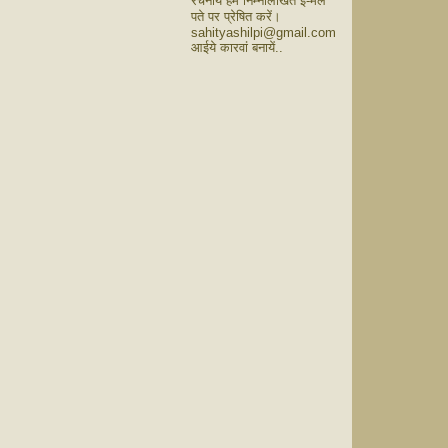
रचनायें हमें निम्नलिखित ई-मेल
पते पर प्रेषित करें।
sahityashilpi@gmail.com
आईये कारवां बनायें..