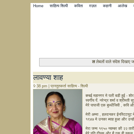
Home
साहित्य शिल्पी
कविता
ग़ज़ल
कहानी
आलेख
ल
लेबलों वाले संदेश दिखाए जा
लावण्या शाह
9:38 pm | प्रस्तुतकर्ता साहित्य - शिल्पी
बम्बई महानगर मे पली बडी हुई - शोर 
स्वर्गीय पँ. नरेन्द्र शर्मा व श्रीम
मेरे पापाजी एक बुध्धीजिवी , कवि और
मेरी अम्मा , हलदनकर ईनस्टिटयूट
१९४७ मे उनका ब्याह हुआ और उन्होन
मेरा जन्म १९५० नवम्बर की २२ ता
मेरे पति दीपक और मै एक ही स्कूल 