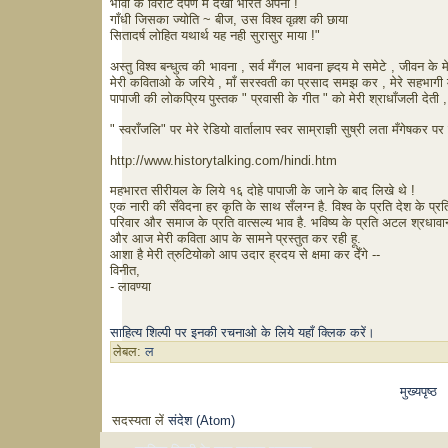
भावी के विराट दर्पण मे देखा भारत अपना !
गाँधी जिसका ज्योति ~ बीज, उस विश्व वृक़्श की छाया
सितादर्ष लोहित यथार्थ यह नही सुरासुर माया !"
अस्तु विश्व बन्धुत्व की भावना , सर्व मँगल भावना ह्र्दय मे समेटे , जीवन क
मेरी कविताओ के जरिये , माँ सरस्वती का प्रसाद समझ कर , मेरे सहभागी म
पापाजी की लोकप्रिय पुस्तक " प्रवासी के गीत " को मेरी श्राधाँजली देती ,
" स्वराँजलि" पर मेरे रेडियो वार्तालाप स्वर साम्राज्ञी सुष्री लता मँगेषकर पर
http://www.historytalking.com/hindi.htm
महभारत सीरीयल के लिये १६ दोहे पापाजी के जाने के बाद लिखे थे !
एक नारी की सँवेदना हर कृति के साथ सँलग्न है. विश्व के प्रति देश के प्रत
परिवार और समाज के प्रति वात्सल्य भाव है. भविष्य के प्रति अटल श्रधावान
और आज मेरी कविता आप के सामने प्रस्तुत कर रही हू.
आशा है मेरी त्रुटियोको आप उदार ह्रदय से क्षमा कर देँगे --
विनीत,
- लावण्या
साहित्य शिल्पी पर इनकी रचनाओ के लिये यहाँ क्लिक करें।
लेबल:
ल
मुख्यपृष्ठ
सदस्यता लें
संदेश (Atom)