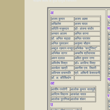
साहित्य शिल्पी के कुछ प्रमुख रचनाकार
अ
भ
अजय कुमार
अजय अक़्स
भ
अखिलेश
अजय यादव
म
अदिति मजुमदार
डॉ॰ अंजना संधीर
अनवार आलम
अनिल कान्त
म
डॉ. अनिल चड्डा
अनिल पाराशर
म
अनिल पुसदकर
अनुपमा चौहान
म
अब्दुल रहमान मन्सूर
अभिषेक “कार्टूनिस्ट"
म
अभिषेक सागर
अम्बरीष श्रीवास्तव
म
अमन दलाल
अमित कुमार राणा
म
अमितोष मिश्रा
डॉ० अरविन्द मिश्र
म
अलबेला खत्री
अवनीश एस. तिवारी
म
अविनाश वाचस्पति
प्रो. अश्विनी केशरवानी
म
डॉ. अ. कीर्तिवर्धन
य
आ
य
आशीष रस्तोगी
आलोक कुमार सातपुते
य
आदित्य विक्रम
आकांक्षा यादव
र
आलोक पुराणिक
आलोक शंकर
र
उ
र