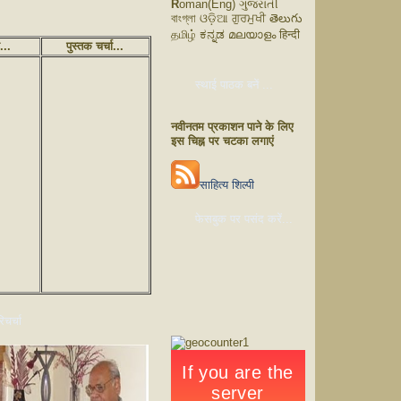
R
oman(Eng) ગુજરાતી
বাংগ্লা ଓଡ଼ିଆ ਗੁਰਮੁਖੀ తెలుగు
தமிழ் ಕನ್ನಡ മലയാളം हिन्दी
ं...
पुस्तक चर्चा...
स्थाई पाठक बनें ...
नवीनतम प्रकाशन पाने के लिए
इस चिह्न पर चटका लगाएं
साहित्य शिल्पी
फेसबुक पर पसंद करें...
चर्चा