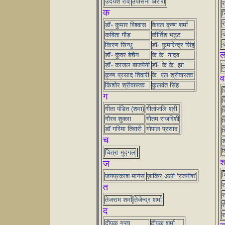
उदयेश रवि
उपासना अरोरा
र
क
र
र
डॉ॰ कुमार विश्वास
केवल कृष्ण शर्मा
ड
कविता गौड़
कीर्तिश भट्ट
ड
किरण सिन्धु
डॉ॰ कुमारेन्द्र सिंह
डॉ॰ कुंवर बेचैन
के.के. यादव
डॉ॰ काजल बाजपेयी
डॉ॰ के.के. झा
ल
कृष्ण प्रसाद तिवारी
के. एल श्रीवास्तव
व
किशोर श्रीवास्तव
कुलवंत सिंह
व
ग
व
गीता पंडित (शमा)
गीतांजलि श्री
व
गौरव शुक्ला
गौतम राजरिशी
व
डॉ गरिमा तिवारी
गोपाल प्रसाद
व
च
ड
व
चित्रा मुद्गल
ज
श
जयप्रकाश मानस
ज़ाकिर अली ‘रजनीश’
श
त
श
तेजराम शर्मा
तेजेन्द्र शर्मा
श
द
श
दीपक गुप्ता
दीपक शर्मा