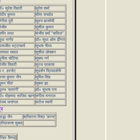
स
ॉ० सुरेश तिवारी
सुरेश शर्मा
ंदीप कुमार
सीमा सचदेव
ंगीता पुरी
सुमन बाजपेयी
ंजीव
सुशील कुमार
समीर लाल
संजीव वर्मा "सलिल"
ुधा भार्गव
डॉ० सुधा ओम ढींगरा
त्यजीत भट्टाचार्य
सुभाष नीरव
तपाल ख्याल
सुशील छोक्कर
ुनीता चोटिया
सुषमा गर्ग
ंजीव तिवारी
सूरज प्रकाश
.र. हरनोट
सुदर्शन प्रियदर्शनी
नत कुमार जैन
सुमित सिंह
ुमन 'मीत'
सुषमा झा
ुलभ 'सतरंगी'
डॉ० सुभाष राय
ॉ० मोहम्मद साजिद खान
संगीता मनराल
ंजय जनांगल
सरोज त्यागी
्र
्रद्धा जैन
श्रीकान्त मिश्र 'कान्त'
्रीप्रकाश शुक्ल
रिहर वैष्णव