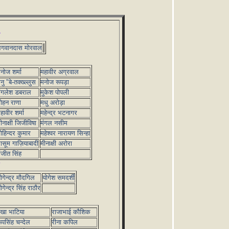
गवानदास मोरवाल
नोज शर्मा
महावीर अग्रवाल
नु "बे-तक्ख्ल्लुस
मनोज रूपड़ा
ंगलेश डबराल
मुकेश पोपली
ोहन राणा
मधु अरोड़ा
हावीर शर्मा
महेन्द्र भटनागर
ीनाक्षी जिजीविषा
मंगल नसीम
ोहिन्दर कुमार
महेश्वर नारायण सिन्हा
ासूम गाज़ियाबादी
मीनाक्षी अरोरा
ंजीत सिंह
ोगेन्द्र मौदगिल
योगेश समदर्शी
ोगेन्द्र सिंह राठौर
ेखा भाटिया
राजाभाई कौशिक
ूपसिंह चन्देल
रीना कपिल