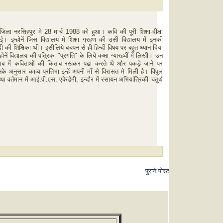
जिला
नरसिहपुर
मे
28
मार्च
1988
को
हुआ।
कवि
की
पूरी
शिक्षा
-
दीक्षा
ुई।
इन्होनें
जिस
विद्यालय
मे
शिक्षा
ग्रहण
की
उसी
विद्यालय
में
इनकी
दी
की
शिक्षिका
थी।
इसीलिये
बचपन
से
ही
हिन्दी
विषय
पर
बहुत
ध्यान
दिया
होनें
विद्यालय
की
पत्रिका
"
प्रगति
"
के
लिये
कक्षा
ग्यारहवीं
में
लिखी।
उन
ाब
में
कविताओं
की
किताब
रखकर
पढा
करते
थे
और
पकड़े
जाने
पर
नके
अनुसार
काव्य
प्रतिभा
इन्हें
अपनी
माँ
से
विरासत
मे
मिली
है।
विपुल
था
वर्तमान
में
आई
.
पी
.
एस
.
एकेडेमी
,
इन्दौर
में
रसायन
अभियांत्रिकी
चतुर्थ
पुराने पोस्ट