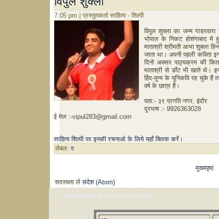
विपुल शुक्ला
7:05 pm | प्रस्तुतकर्ता साहित्य - शिल्पी
विपुल
शुक्ला
का
जन्म
गाडरवारा
भोपाल
के
निकट
होशंगाबाद
मे
ह
माताश्री
श्रीमती
आभा
शुक्ला
हिन्
जाता
था।
अपनी
पहली
कविता
इन्
दिनो
अक्सर
पाठ्यक्रम
की
कित
माताश्री
से
डाँट
भी
खाते
थे।
इ
हिंद
-
युग्म
के
यूनिकवि
रह
चुके
हैं
त
वर्ष
के
छात्र
हैं।
पता
:-
३९
प्रगति
नगर
,
इंदौर
दूरभाष
:- 9926363028
ई
मेल
:
-vipul283@gmail.com
साहित्य शिल्पी पर इनकी रचनाओ के लिये यहाँ क्लिक करें।
लेबल:
व
मुख्यपृष्ठ
सदस्यता लें
संदेश (Atom)
साहित्य शिल्पी के कुछ प्रमुख रचनाकार