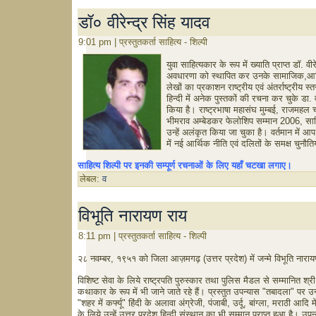
डॉ० वीरेन्द्र सिंह यादव
9:01 pm | प्रस्तुतकर्ता साहित्य - शिल्पी
युवा साहित्यकार के रूप में ख्याति प्राप्त डॉ. वी
अवधारणा को स्थापित कर उनके सामाजिक,आर्थ
लेखों का प्रकाशन राष्ट्रीय एवं अंतर्राष्ट्रीय स्
हिन्दी में अनेक पुस्तकों की रचना कर चुके डा. व
किया है। राष्ट्रभाषा महासंघ मुम्बई, राजमहल चौ
भीमराव अम्बेडकर फेलोशिप सम्मान 2006, साहि
उन्हें अलंकृत किया जा चुका है। वर्तमान में आ
में नई आर्थिक नीति एवं दलितों के समक्ष चुनौत
साहित्य शिल्पी पर इनकी सम्पूर्ण रचनाओं के लिए यहाँ चटखा लगाए।
लेबल:
व
विभूति नारायण राय
8:11 pm | प्रस्तुतकर्ता साहित्य - शिल्पी
२८ नवम्बर, १९५१ को जिला आज़मगढ़ (उत्तर प्रदेश) में जन्मे विभूति नार
विशिष्ट सेवा के लिये राष्ट्रपति पुरुस्कार तथा पुलिस मैडल से सम्मानि
कथाकार के रूप में भी जाने जाते रहे हैं। प्रस्तुत उपन्यास "तबादला" पर उन्हे
"शहर में कर्फ्यू" हिंदी के अलावा अंग्रेजी, पंजाबी, उर्दू, बांग्ला, मराठी 
के लिये उन्हें उत्तर प्रदेश हिन्दी संस्थान का भी सम्मान प्राप्त हुआ है। 