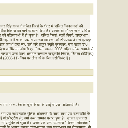
रेन्द्र सिंह यादव ने दलित विमर्श के क्षेत्र में ‘दलित विकासवाद’ की
िक विकास का मार्ग प्रशस्त किया है। आपके दो सौ पचास से अधिक
तर की पत्रिकाओं में हो चुका है। दलित विमर्श, स्त्री विमर्श, राष्ट्रभाषा
ीरेन्द्र ने विश्व की ज्वलंत समस्या पर्यावरण को शोधपरक ढंग से प्रस्तुत
क कवर्धा द्वारा स्व0 श्री हरि ठाकुर स्मृति पुरस्कार, बाबा साहब डा0
त्य वारिधि मानदोपाधि एवं निराला सम्मान 2008 सहित अनेक सम्मानो से
प भारतीय उच्च शिक्षा अध्ययन संस्थान राष्ट्रपति निवास, शिमला (हि0प्र0)
ियाँ (2008-11) विषय पर तीन वर्ष के लिए एसोसियेट हैं।
ायण राय १९७५ बैच के यू.पी.कैडर के आई.पी.एस. अधिकारी हैं।
त श्री राय एक संवेदनशील पुलिस अधिकारी के साथ-साथ एक उच्चकोटि के
ं अंतर्राष्ट्रीय इंदु शर्मा कथा सम्मान प्राप्त हुआ है। उनका उपन्यास
आदि में भी अनूदित हो चुका है। उनके एक अन्य उपन्यास "किस्सा लोकतंत्र"
उपन्यासों के अलावा उनका व्यंग्य-संग्रह "एक छात्र-नेता का रोजनामचा" भी