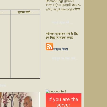
R
oman(Eng) ગુજરાતી
বাংগ্লা ଓଡ଼ିଆ ਗੁਰਮੁਖੀ తెలుగు
தமிழ் ಕನ್ನಡ മലയാളം हिन्दी
ं...
पुस्तक चर्चा...
स्थाई पाठक बनें ...
नवीनतम प्रकाशन पाने के लिए
इस चिह्न पर चटका लगाएं
साहित्य शिल्पी
फेसबुक पर पसंद करें...
चर्चा