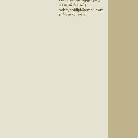
रचनायें हमें निम्नलिखित ई-मेल
पते पर प्रेषित करें।
sahityashilpi@gmail.com
आईये कारवां बनायें..