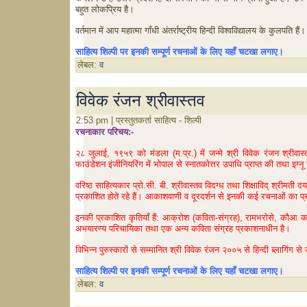
बहुत लोकप्रिय है।
वर्तमान में आप महात्मा गाँधी अंतर्राष्ट्रीय हिन्दी विश्वविद्यालय के कुलपति हैं।
साहित्य शिल्पी पर इनकी सम्पूर्ण रचनाओं के लिए यहाँ चटखा लगाए।
लेबल:
व
विवेक रंजन श्रीवास्तव
2:53 pm | प्रस्तुतकर्ता साहित्य - शिल्पी
रचनाकार परिचय:-
२८ जुलाई, १९५९ को मंडला (म.प्र.) में जन्मे श्री विवेक रंजन श्रीवास्
फाउंडेशन इंजीनियरिंग में भोपाल से स्नातकोत्तर उपाधि प्राप्त की तथा इग्नू 
वरिष्ठ साहित्यकार प्रो.सी. बी. श्रीवास्तव विदग्ध तथा शिक्षाविद् श्रीमती द
प्रकाशित होते रहे हैं। आकाशवाणी व दूरदर्शन से इनकी कई रचनाओं का प
इनकी प्रकाशित कृतियाँ हैं: आक्रोश (कविता-संग्रह), रामभरोसे, कौआ कान ल
अभयारण्य परिचायिका तथा एक अन्य कविता संग्रह प्रकाशनाधीन है।
विभिन्न पुरुस्कारों से सम्मानित श्री विवेक रंजन २००५ से हिन्दी ब्लागिंग से
साहित्य शिल्पी पर इनकी सम्पूर्ण रचनाओं के लिए यहाँ चटखा लगाए।
लेबल:
व