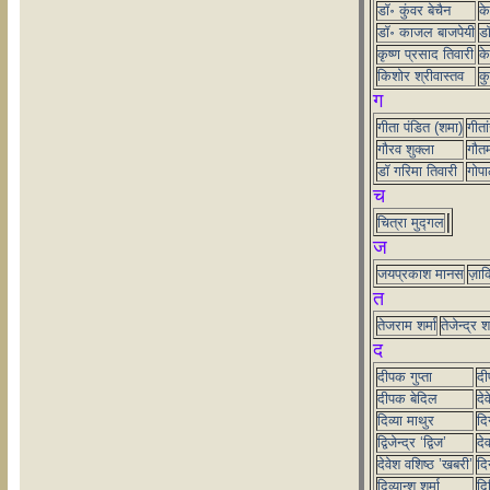
डॉ॰ कुंवर बेचैन
के
डॉ॰ काजल बाजपेयी
डॉ
कृष्ण प्रसाद तिवारी
के
किशोर श्रीवास्तव
कु
ग
गीता पंडित (शमा)
गीता
गौरव शुक्ला
गौत
डॉ गरिमा तिवारी
गोपा
च
चित्रा मुद्गल
ज
जयप्रकाश मानस
ज़ा
त
तेजराम शर्मा
तेजेन्द्र शर
द
दीपक गुप्ता
दी
दीपक बेदिल
देव
दिव्या माथुर
दि
द्विजेन्द्र ‘द्विज’
दे
देवेश वशिष्ठ ’खबरी’
दि
दिव्यान्शु शर्मा
दि