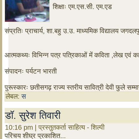
शिक्षाः एम.एस.सी. एम.एड
संप्रतिः प्राचार्य, शा.बहु उ.उ. माध्यमिक विद्यालय जगदलप
आत्मकथ्यः विभिन्न पत्र पत्रिकाओं में कविता ,लेख एवं कह
संपादनः पर्यटन भारती
पुरूस्कारः छतीसगढ़ राज्य स्तरीय सावित्री देवी फुले सम्मान
लेबल:
स
डॉ. सुरेश तिवारी
10:16 pm | प्रस्तुतकर्ता साहित्य - शिल्पी
परिचय शीघ्र प्रकाशित...