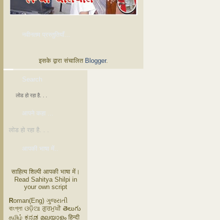
नवीनतम प्रस्तुतियाँ...
इसके द्वारा संचालित
Blogger
.
Search
लोड हो रहा है. . .
आपने कहा ...
लोड हो रहा है. . .
आपकी भाषा में..
साहित्य शिल्पी आपकी भाषा में।
Read Sahitya Shilpi in
your own script
R
oman(Eng) ગુજરાતી
বাংগ্লা ଓଡ଼ିଆ ਗੁਰਮੁਖੀ తెలుగు
தமிழ் ಕನ್ನಡ മലയാളം हिन्दी