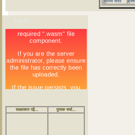
बुधराम यादव
बृजेश 
स्लाईड शो...
साक्षात्कार पढ़ें...
पुस्तक चर्चा...