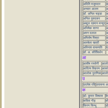
अदिति मजुमदार
ड
अनवार आलम
अ
डॉ. अनिल चड्डा
अ
अनिल पुसदकर
अ
अब्दुल रहमान मन्सूर
अ
अभिषेक सागर
अ
अमन दलाल
अ
अमितोष मिश्रा
ड
अलबेला खत्री
अ
अविनाश वाचस्पति
प
डॉ. अ. कीर्तिवर्धन
आ
आशीष रस्तोगी
आलोक
आदित्य विक्रम
आकांक
आलोक पुराणिक
आलो
उ
उदयेश रवि
उपासना अर
क
डॉ॰ कुमार विश्वास
के
कविता गौड़
की
किरण सिन्धु
डॉ