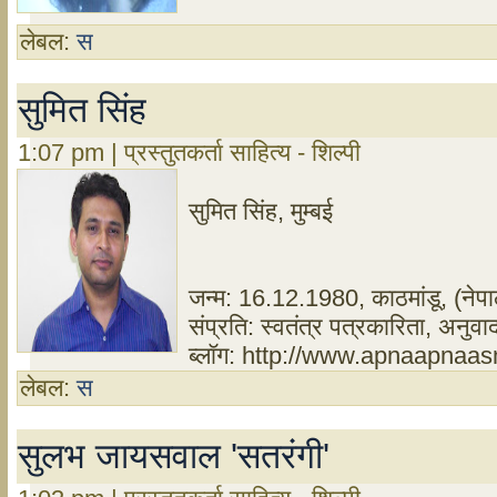
लेबल:
स
सुमित सिंह
1:07 pm | प्रस्तुतकर्ता साहित्य - शिल्पी
सुमित सिंह, मुम्बई
जन्म: 16.12.1980, काठमांडू, (नेप
संप्रति: स्वतंत्र पत्रकारिता, अनुवाद
ब्लॉग: http://www.apnaapnaa
लेबल:
स
सुलभ जायसवाल 'सतरंगी'