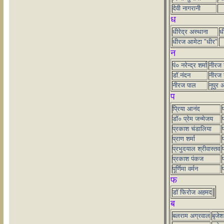
देवी नागरानी
ध
धीरेद्र अस्थाना
धी
धीरज आमेटा "धीर"
न
पं० नरेन्द्र शर्मा
नीरज ग
डॉ.नंदन
नीरज ग
नीरज पाल
नूपुर 
प
प्रिया आनंद
प
डॉ० प्रेम जन्मेजय
प्रकाश चंडालिया
प्राण शर्मा
प्रभुदयाल श्रीवास्तव
प
प्रकाश पंकज
पूर्णिमा वर्मन
प
फ
डॉ फिरोज अहमद
ब
बलराम अग्रवाल
बृजेश