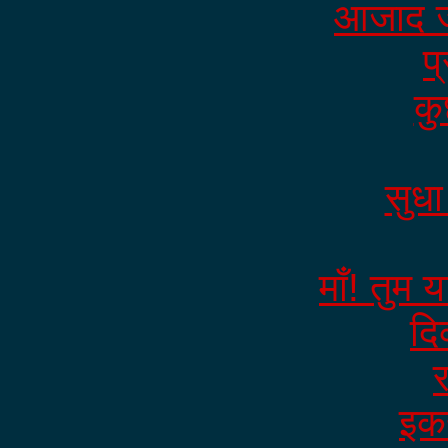
आजाद ज
प्
कु
सुधा
माँ! तुम 
दिव
र
इक