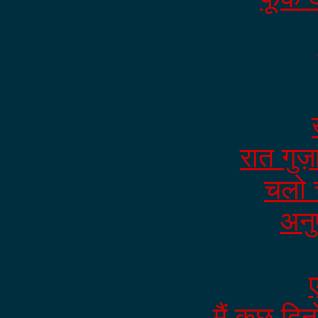
रात गुज़
चलो च
अनु
मैं कुछ दिन